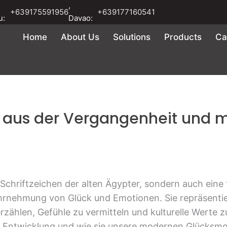
,
+639175591956
+639177160541
u:
Davao:
Home
About Us
Solutions
Products
Ca
n aus der Vergangenheit und
n Schriftzeichen der alten Ägypter, sondern auch ein
rnehmung von Glück und Emotionen. Sie repräsentier
zählen, Gefühle zu vermitteln und kulturelle Werte 
re Entwicklung und wie sie unsere modernen Glücksm