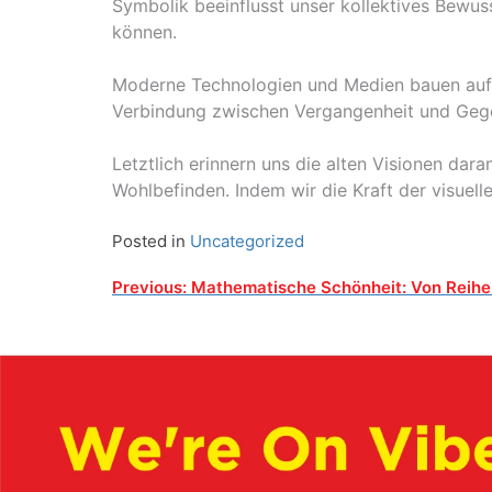
Symbolik beeinflusst unser kollektives Bewuss
können.
Moderne Technologien und Medien bauen auf d
Verbindung zwischen Vergangenheit und Gegenw
Letztlich erinnern uns die alten Visionen dar
Wohlbefinden. Indem wir die Kraft der visuell
Posted in
Uncategorized
Post
Previous:
Mathematische Schönheit: Von Reihe
navigation