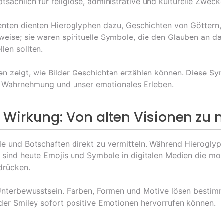
tsächlich für religiöse, administrative und kulturelle Zweck
nten dienten Hieroglyphen dazu, Geschichten von Göttern,
bweise; sie waren spirituelle Symbole, die den Glauben an 
len sollten.
n zeigt, wie Bilder Geschichten erzählen können. Diese Sym
e Wahrnehmung und unser emotionales Erleben.
e Wirkung: Von alten Visionen z
ühle und Botschaften direkt zu vermitteln. Während Hierog
 sind heute Emojis und Symbole in digitalen Medien die mo
drücken.
m Unterbewusstsein. Farben, Formen und Motive lösen besti
nder Smiley sofort positive Emotionen hervorrufen können.