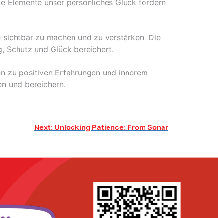
lle Elemente unser persönliches Glück fördern
 sichtbar zu machen und zu verstärken. Die
g, Schutz und Glück bereichert.
cken zu positiven Erfahrungen und innerem
en und bereichern.
Next:
Unlocking Patience: From Sonar