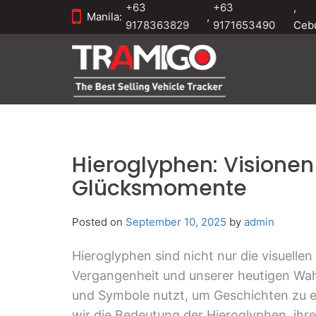
+63
+63
,
Manila:
,
9178363829
9171653490
Ceb
Hieroglyphen: Visione
Glücksmomente
Posted on
September 10, 2025
by
admin
Hieroglyphen sind nicht nur die visuelle
Vergangenheit und unserer heutigen Wah
und Symbole nutzt, um Geschichten zu er
wir die Bedeutung der Hieroglyphen, ih